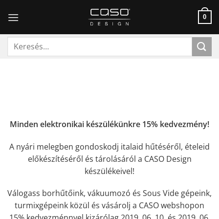
Skip
to
0
content
Keresés
a
következőre:
Minden elektronikai készülékünkre 15% kedvezmény!
A nyári melegben gondoskodj italaid hűtéséről, ételeid
előkészítéséről és tárolásáról a CASO Design
készülékeivel!
Válogass borhűtőink, vákuumozó és Sous Vide gépeink,
turmixgépeink közül és vásárolj a CASO webshopon
15% kedvezménnyel kizárólag 2019. 06. 10. és 2019. 06.