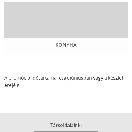
KONYHA
A promóció időtartama: csak júniusban vagy a készlet
erejéig.
Társoldalaink: