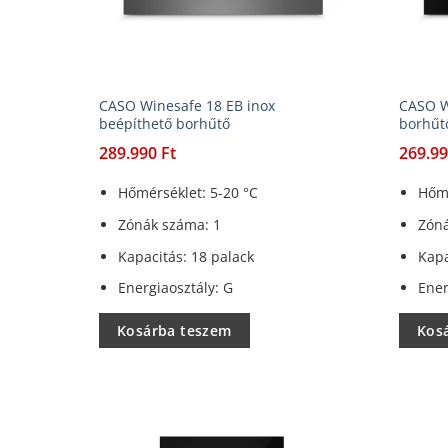
CASO Winesafe 18 EB inox
CASO W
beépíthető borhűtő
borhűtő
289.990
Ft
269.9
Hőmérséklet: 5-20 °C
Hőmé
Zónák száma: 1
Zóná
Kapacitás: 18 palack
Kapa
Energiaosztály: G
Ener
Kosárba teszem
Kos