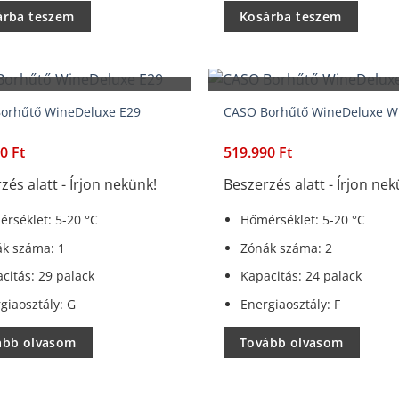
árba teszem
Kosárba teszem
BESZERZÉS ALATT
BESZERZÉS ALATT
orhűtő WineDeluxe E29
CASO Borhűtő WineDeluxe 
90
Ft
519.990
Ft
zés alatt - Írjon nekünk!
Beszerzés alatt - Írjon nek
rséklet: 5-20 °C
Hőmérséklet: 5-20 °C
k száma: 1
Zónák száma: 2
citás: 29 palack
Kapacitás: 24 palack
giaosztály: G
Energiaosztály: F
ább olvasom
Tovább olvasom