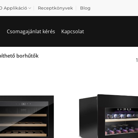
 Applikáció
Receptkönyvek
Blog
Csomagajánlat kérés
Kapcsolat
íthető borhűtők