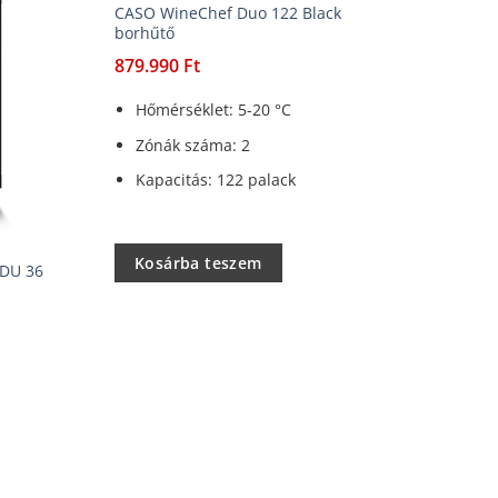
CASO WineChef Duo 122 Black
borhűtő
879.990
Ft
Hőmérséklet: 5-20 °C
Zónák száma: 2
Kapacitás: 122 palack
Kosárba teszem
DU 36