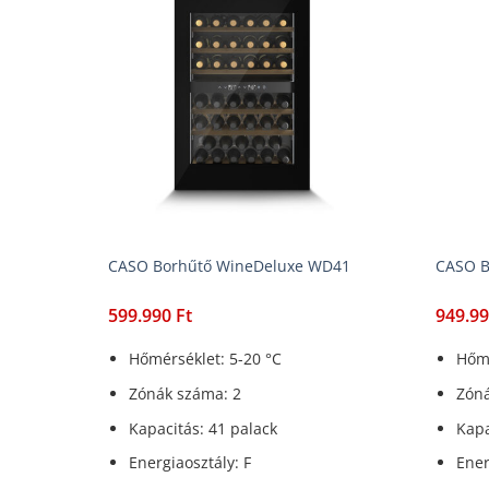
CASO Borhűtő WineDeluxe WD41
CASO B
599.990
Ft
949.9
Hőmérséklet: 5-20 °C
Hőmé
Zónák száma: 2
Zóná
Kapacitás: 41 palack
Kapa
Energiaosztály: F
Ener