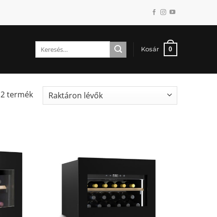
Keresés
0
Kosár
a
következőre:
12 termék