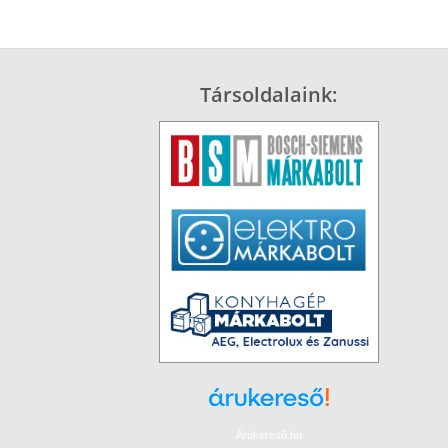
Társoldalaink:
Árukereső.hu