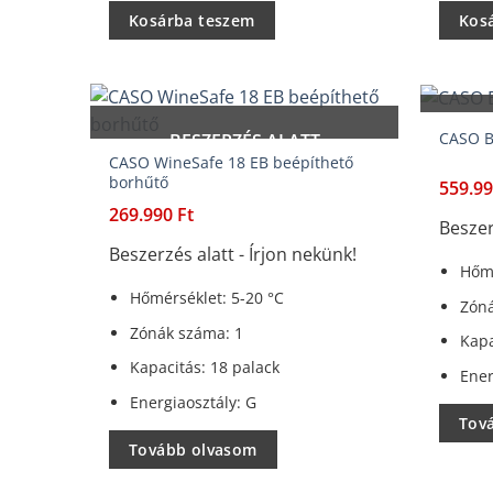
Kosárba teszem
Kos
CASO B
BESZERZÉS ALATT
CASO WineSafe 18 EB beépíthető
borhűtő
559.9
269.990
Ft
Beszer
Beszerzés alatt - Írjon nekünk!
Hőmé
Hőmérséklet: 5-20 °C
Zóná
Zónák száma: 1
Kapa
Kapacitás: 18 palack
Ener
Energiaosztály: G
Tov
Tovább olvasom