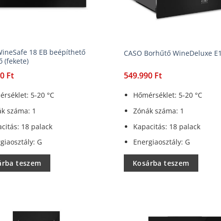
ineSafe 18 EB beépíthető
CASO Borhűtő WineDeluxe E
 (fekete)
90
Ft
549.990
Ft
rséklet: 5-20 °C
Hőmérséklet: 5-20 °C
k száma: 1
Zónák száma: 1
citás: 18 palack
Kapacitás: 18 palack
giaosztály: G
Energiaosztály: G
árba teszem
Kosárba teszem