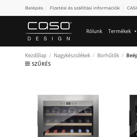
Skip
Belépés
Fizetési és szállítási információk
CASO
to
content
Rólunk
Termékek
Kezdőlap
/
Nagykészülékek
/
Borhűtők
/
Beép
SZŰRÉS