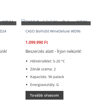
BESZERZÉS ALATT
WD24
CASO Borhűtő WineDeluxe WD96
1.099.990
Ft
ünk!
Beszerzés alatt - Írjon nekünk!
Hőmérséklet: 5-20 °C
Zónák száma: 2
Kapacitás: 96 palack
Energiaosztály: G
Tovább olvasom