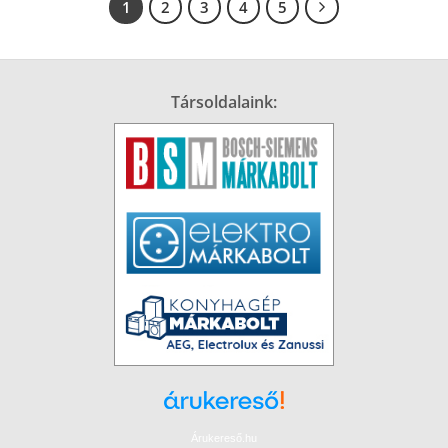
1
2
3
4
5
Társoldalaink:
Árukereső.hu