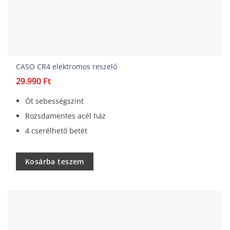
CASO CR4 elektromos reszelő
29.990
Ft
Öt sebességszint
Rozsdamentes acél ház
4 cserélhető betét
Kosárba teszem