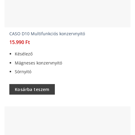
CASO D10 Multifunkciós konzervnyitó
15.990
Ft
Késélező
Mágneses konzervnyitó
Sörnyitó
Kosárba teszem