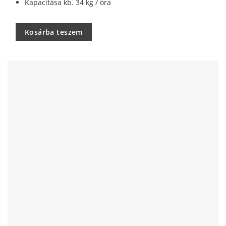
Kapacitása kb. 34 kg / óra
Kosárba teszem