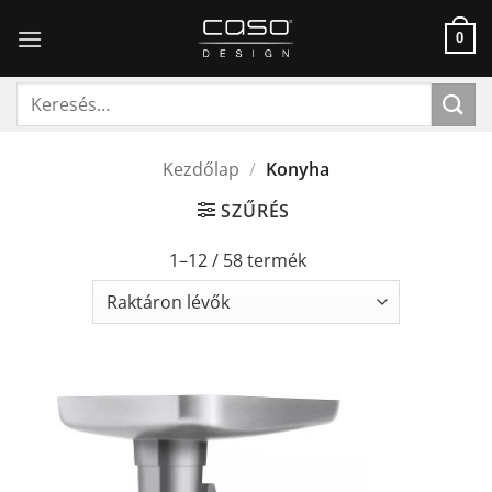
Skip
to
0
content
Keresés
a
következőre:
Kezdőlap
/
Konyha
SZŰRÉS
1–12 / 58 termék