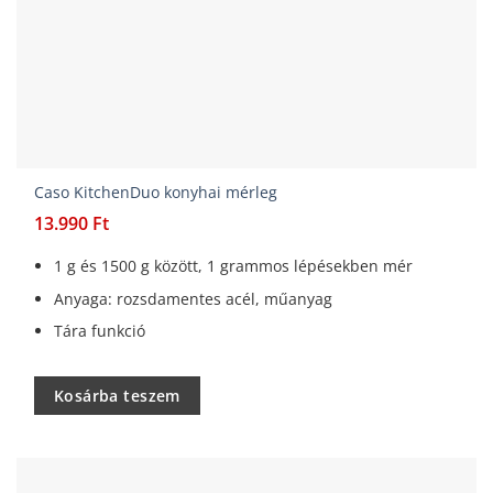
Caso KitchenDuo konyhai mérleg
13.990
Ft
1 g és 1500 g között, 1 grammos lépésekben mér
Anyaga: rozsdamentes acél, műanyag
Tára funkció
Kosárba teszem