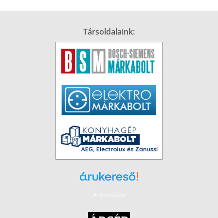
Társoldalaink:
Árukereső.hu