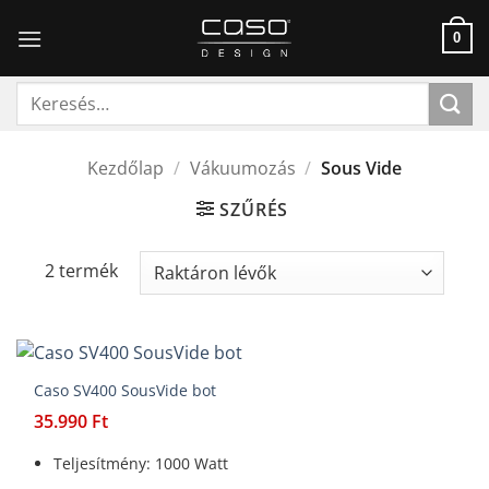
Skip
to
0
content
Keresés
a
következőre:
Kezdőlap
/
Vákuumozás
/
Sous Vide
SZŰRÉS
2 termék
Caso SV400 SousVide bot
35.990
Ft
Teljesítmény: 1000 Watt