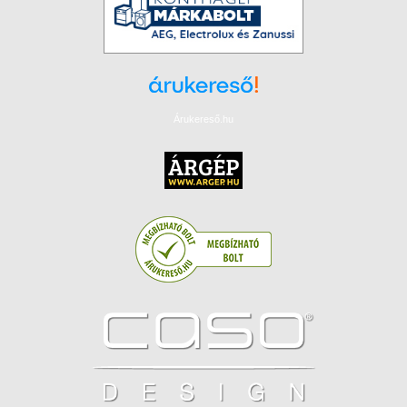
Árukereső.hu