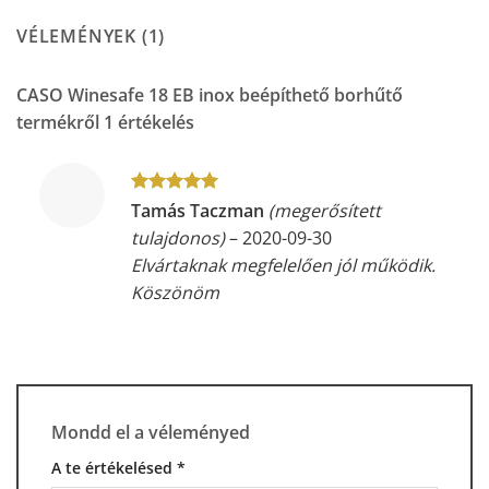
VÉLEMÉNYEK (1)
CASO Winesafe 18 EB inox beépíthető borhűtő
termékről 1 értékelés
Értékelés:
5
Tamás Taczman
(megerősített
/ 5
tulajdonos)
–
2020-09-30
Elvártaknak megfelelően jól működik.
Köszönöm
Mondd el a véleményed
A te értékelésed
*