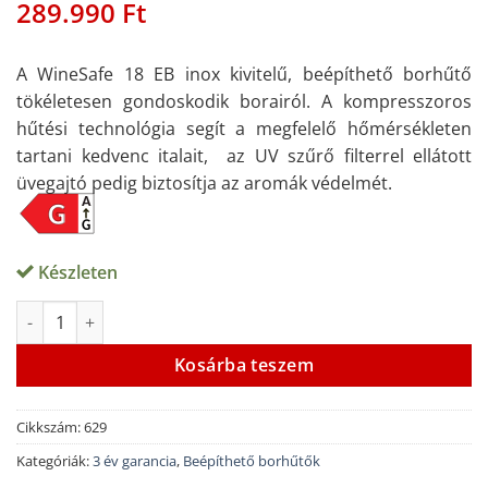
289.990
Ft
Értékelés
1
5
az 5-ből,
értékelés
alapján
A WineSafe 18 EB inox kivitelű, beépíthető borhűtő
tökéletesen gondoskodik borairól. A kompresszoros
hűtési technológia segít a megfelelő hőmérsékleten
tartani kedvenc italait, az UV szűrő filterrel ellátott
üvegajtó pedig biztosítja az aromák védelmét.
Készleten
CASO Winesafe 18 EB inox beépíthető borhűtő mennyiség
Alternative:
Kosárba teszem
Cikkszám:
629
Kategóriák:
3 év garancia
,
Beépíthető borhűtők