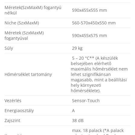
Méretek(SzxMaxM) fogantyú
590x455x555 mm
nélkül
Niche (SzxMaxM)
560-570x450x550 mm
Méretek (SzxMaxM)
590x455x575 mm
fogantyúval
Súly
29 kg
5 – 20 °C** (A készülék
belsejében elérhető
maximális hőmérséklet nem
Hőmérséklet tartomány
lehet szignifikánsan
magasabb, mint a beállítási
hely környezeti
hőmérséklete).
Vezérlés
Sensor-Touch
Energiaosztály
A
Zajszint
38 dB
max. 18 palack (*A palack