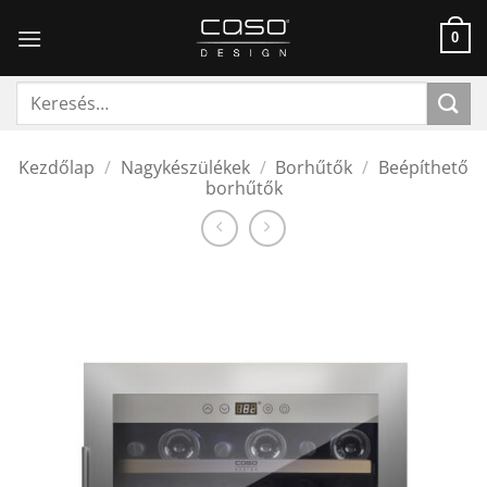
Skip
to
0
content
Keresés
a
következőre:
Kezdőlap
/
Nagykészülékek
/
Borhűtők
/
Beépíthető
borhűtők