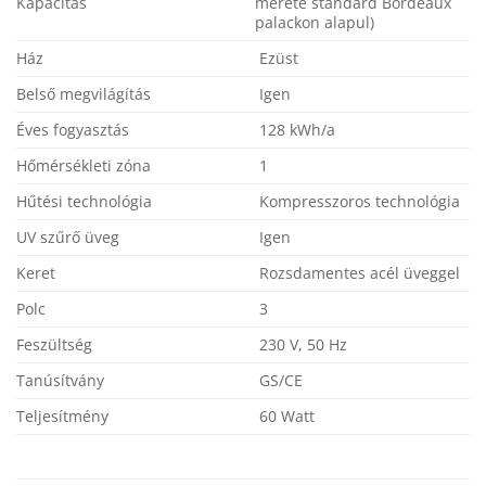
Kapacitás
mérete standard Bordeaux
palackon alapul)
Ház
Ezüst
Belső megvilágítás
Igen
Éves fogyasztás
128 kWh/a
Hőmérsékleti zóna
1
Hűtési technológia
Kompresszoros technológia
UV szűrő üveg
Igen
Keret
Rozsdamentes acél üveggel
Polc
3
Feszültség
230 V, 50 Hz
Tanúsítvány
GS/CE
Teljesítmény
60 Watt