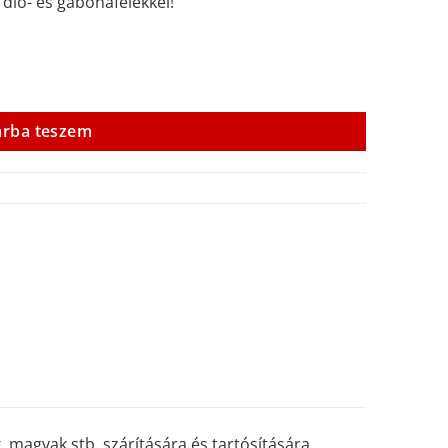
dió- és gabonafélékkel!
árba teszem
 magvak stb. szárítására és tartósítására