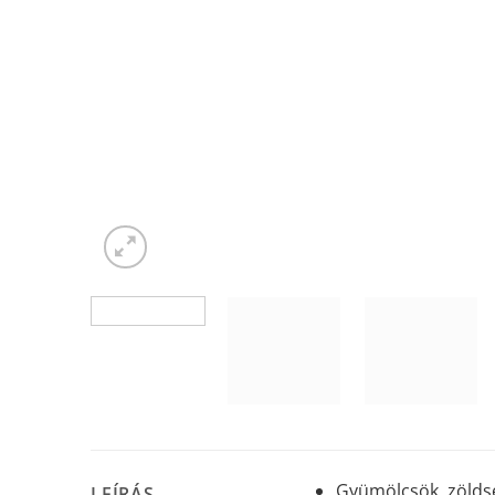
Gyümölcsök, zöldsé
LEÍRÁS