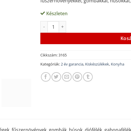
fűszernövényekkel, gombákkal, húsokkal, 
Készleten
Caso DH450 aszaló mennyiség
Alternative:
Kos
Cikkszám:
3165
Kategóriák:
2 év garancia
,
Kiskészülékek
,
Konyha
gek, fűszernövények, gombák, húsok, diófélék, gabonafélék,