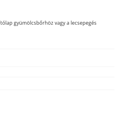
árítólap gyümölcsbőrhöz vagy a lecsepegés