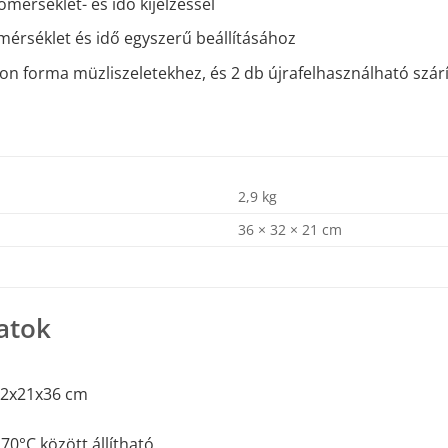
őmérséklet- és idő kijelzéssel
érséklet és idő egyszerű beállításához
ikon forma müzliszeletekhez, és 2 db újrafelhasználható sz
2,9 kg
36 × 32 × 21 cm
atok
32x21x36 cm
70°C között állítható