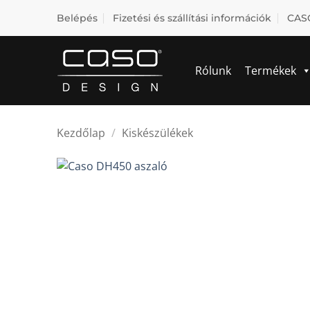
Skip
Belépés
Fizetési és szállítási információk
CASO
to
content
Rólunk
Termékek
Kezdőlap
/
Kiskészülékek