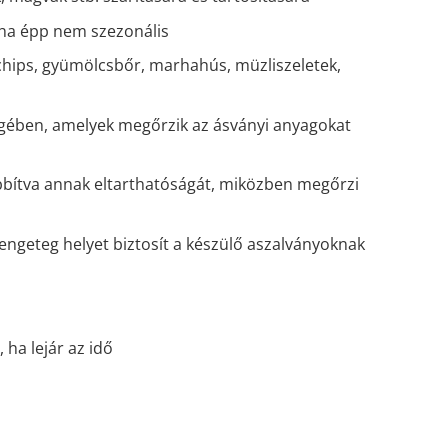
, ha épp nem szezonális
achips, gyümölcsbőr, marhahús, müzliszeletek,
ségében, amelyek megőrzik az ásványi anyagokat
abbítva annak eltarthatóságát, miközben megőrzi
ngeteg helyet biztosít a készülő aszalványoknak
 ha lejár az idő