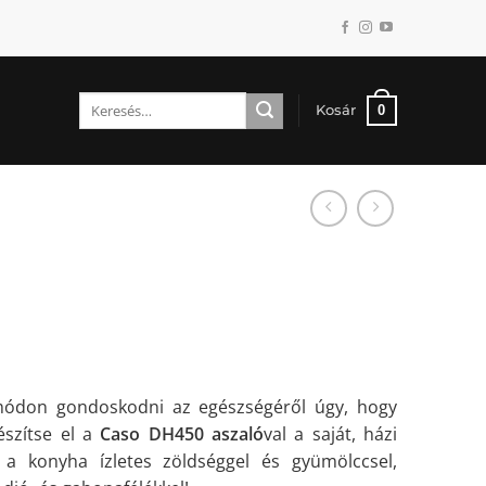
Keresés
0
Kosár
a
következőre:
módon gondoskodni az egészségéről úgy, hogy
észítse el a
Caso DH450 aszaló
val a saját, házi
 a konyha ízletes zöldséggel és gyümölccsel,