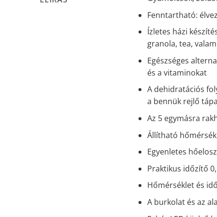
Fenntartható: élve
Ízletes házi készí
granola, tea, vala
Egészséges alterna
és a vitaminokat
A dehidratációs fo
a bennük rejlő táp
Az 5 egymásra rakh
Állítható hőmérsék
Egyenletes hőelos
Praktikus időzítő 0
Hőmérséklet és idő
A burkolat és az a