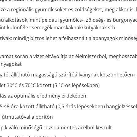
zze a regionális gyümölcsöket és zöldségeket, még akkor is
tésű alkotások, mint például gyümölcs-, zöldség- és burgony
mint különféle csemegék macskáknak/kutyáknak stb.
tívák: mindig biztos lehet a felhasznált alapanyagok minő
lyamat során a vizet eltávolítja az élelmiszerből, meghossz
anyagokat
ató, állítható magasságú szárítóállványnak köszönhetően re
let 30°C és 70°C között (5 °C-os lépésekben)
zlás az optimális eredmény érdekében
,5-48 óra között állítható (0,5 órás lépésekben) hangjelzéssel,
 útmutatóval a borítón
lap kiváló minőségű rozsdamentes acélból készült