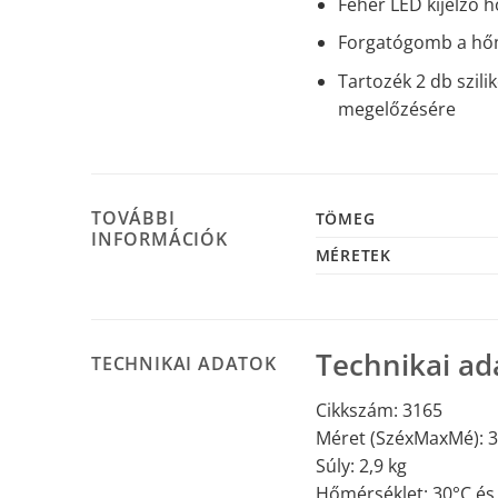
Fehér LED kijelző h
Forgatógomb a hőm
Tartozék 2 db szil
megelőzésére
TOVÁBBI
TÖMEG
INFORMÁCIÓK
MÉRETEK
Technikai ad
TECHNIKAI ADATOK
Cikkszám: 3165
Méret (SzéxMaxMé): 
Súly: 2,9 kg
Hőmérséklet: 30°C és 