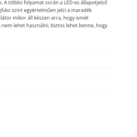
k. A töltési folyamat során a LED-es állapotjelző
gítási szint egyértelműen jelzi a maradék
ulátor mikor áll készen arra, hogy ismét
n nem lehet használni, biztos lehet benne, hogy