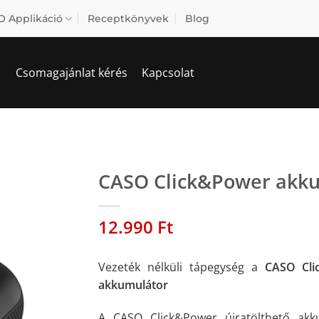
 Applikáció
Receptkönyvek
Blog
Csomagajánlat kérés
Kapcsolat
CASO Click&Power akk
12.990
Ft
Vezeték nélküli tápegység a
CASO Clic
akkumulátor
A CASO Click&Power újratölthető akku