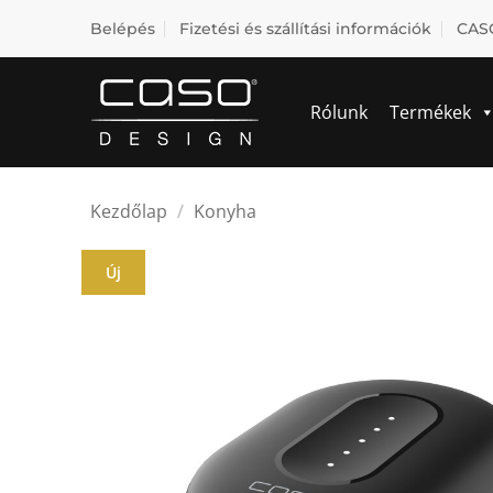
Skip
Belépés
Fizetési és szállítási információk
CASO
to
content
Rólunk
Termékek
Kezdőlap
/
Konyha
Új