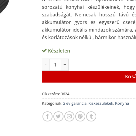
sorozatú konyhai készülékeinek, hog
szabadságát. Nemcsak hosszú távú és
akkumulátor gyors és egyszerű cseréj
akkumulátor ideális mindazok számára, a
és korlátozások nélkül, bármikor használ
Készleten
CASO Click&Power akkumulátor mennyiség
Alternative:
Kos
Cikkszám:
3624
Kategóriák:
2 év garancia
,
Kiskészülékek
,
Konyha