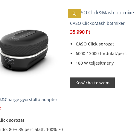
Új
CASO Click&Mash botmixer
35.990
Ft
CASO Click sorozat
6000-13000 fordulat/perc
180 W teljesítmény
Kosárba teszem
k&Charge gyorstöltő-adapter
t
lick sorozat
 idő: 80% 35 perc alatt, 100% 70