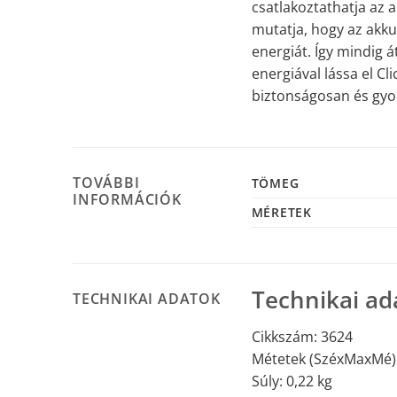
csatlakoztathatja az a
mutatja, hogy az akku
energiát. Így mindig á
energiával lássa el Cl
biztonságosan és gyor
TOVÁBBI
TÖMEG
INFORMÁCIÓK
MÉRETEK
Technikai ad
TECHNIKAI ADATOK
Cikkszám: 3624
Métetek (SzéxMaxMé)
Súly: 0,22 kg