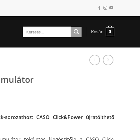
Keresés
0
Kosár
a
következőre:
umulátor
k-sorozathoz
:
CASO Click&Power újratölthető
mulátor tökéletes kiegészítője a CASO Click-