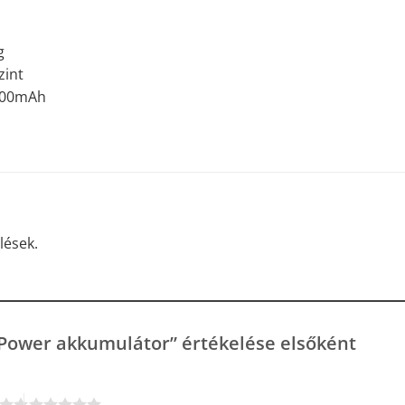
g
zint
.000mAh
lések.
Power akkumulátor” értékelése elsőként