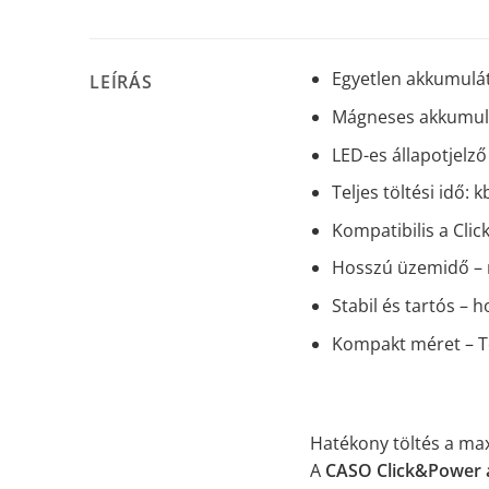
Egyetlen akkumulá
LEÍRÁS
Mágneses akkumulát
LED-es állapotjelz
Teljes töltési idő:
Kompatibilis a Cli
Hosszú üzemidő – 
Stabil és tartós –
Kompakt méret – Tö
Hatékony töltés a max
A
CASO Click&Power 