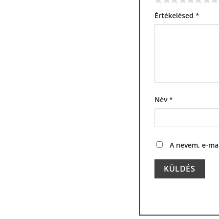
Értékelésed
*
Név
*
A nevem, e-ma