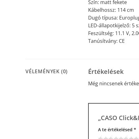
Szín: matt fekete
Kábelhossz: 114 cm
Dugó típusa: Europlu
LED-állapotkijelző: 5 s
Feszültség: 11.1 V, 2
Tanúsítvány: CE
Értékelések
VÉLEMÉNYEK (0)
Még nincsenek értéke
„CASO Click&
A te értékelésed
Alternative:
*