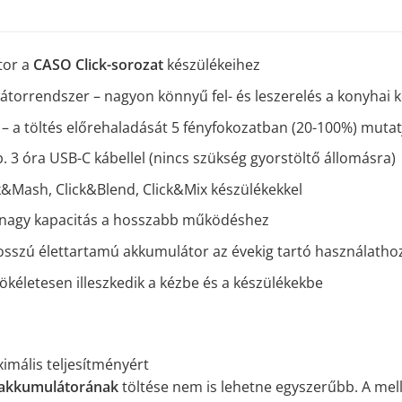
tor a
CASO Click-sorozat
készülékeihez
orrendszer – nagyon könnyű fel- és leszerelés a konyhai k
ő – a töltés előrehaladását 5 fényfokozatban (20-100%) mutat
 kb. 3 óra USB-C kábellel (nincs szükség gyorstöltő állomásra)
ck&Mash, Click&Blend, Click&Mix készülékekkel
nagy kapacitás a hosszabb működéshez
 hosszú élettartamú akkumulátor az évekig tartó használatho
kéletesen illeszkedik a kézbe és a készülékekbe
imális teljesítményért
akkumulátorának
töltése nem is lehetne egyszerűbb. A mel