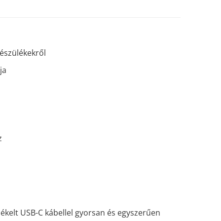
észülékekről
ja
z
lékelt USB-C kábellel gyorsan és egyszerűen