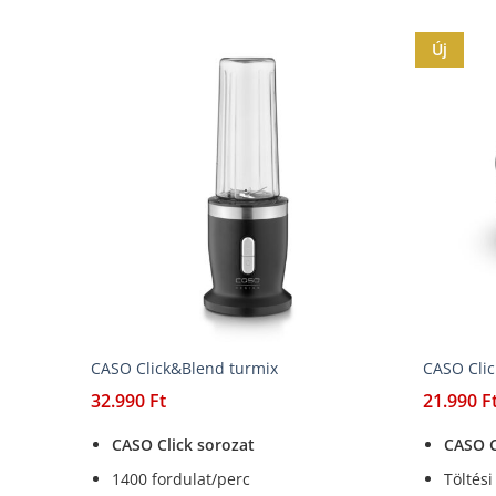
Új
CASO Click&Blend turmix
CASO Clic
32.990
Ft
21.990
F
CASO Click sorozat
CASO C
1400 fordulat/perc
Töltési