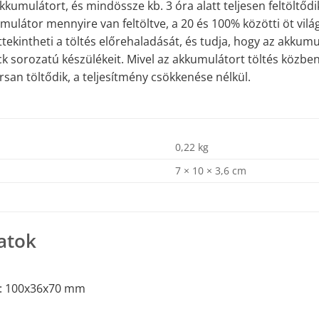
kkumulátort, és mindössze kb. 3 óra alatt teljesen feltöltődi
mulátor mennyire van feltöltve, a 20 és 100% közötti öt vilá
ttekintheti a töltés előrehaladását, és tudja, hogy az akkum
ick sorozatú készülékeit. Mivel az akkumulátort töltés közbe
san töltődik, a teljesítmény csökkenése nélkül.
0,22 kg
7 × 10 × 3,6 cm
atok
: 100x36x70 mm