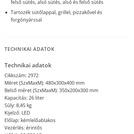
felső sütés, alsó sütés, alsó és felső sütés
Tartozék sütőlappal, grillel, pizzakővel és
forgónyárssal
TECHNIKAI ADATOK
Technikai adatok
Cikkszám: 2972
Méret (SzxMaxM): 480x300x400 mm
Belső méret (SzxMaxM): 350x200x300 mm
Kapacitás: 26 liter
Súly: 8,45 kg
Kijelző: LED
Előlap: kémlelőablakos
Vezérlés: érintős