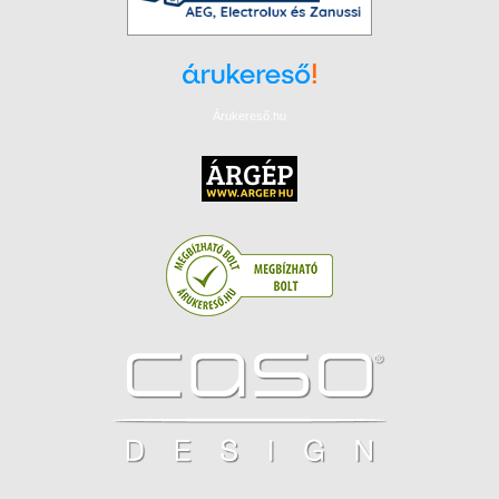
Árukereső.hu