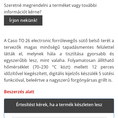
alapján
Szeretné megrendelni a terméket vagy további
információt kérne?
Írjon nekünk!
A Caso TO 26 electronic forrólevegős sütő belső terét a
tervezők magas minőségű tapadásmentes felülettel
látták el, melynek hála a tisztítása gyorsabb és
egyszerűbb lesz, mint valaha. Folyamatosan állítható
hőmérséklet (70–230 °C közt) mellett 12 perces
időzítővel kiegészített, digitális kijelzős készülék 5 sütési
funkcióval, beleértve a nagyszerű forgónyársas grillt is.
Beszerzés alatt
Értesítést kérek, ha a termék készleten lesz