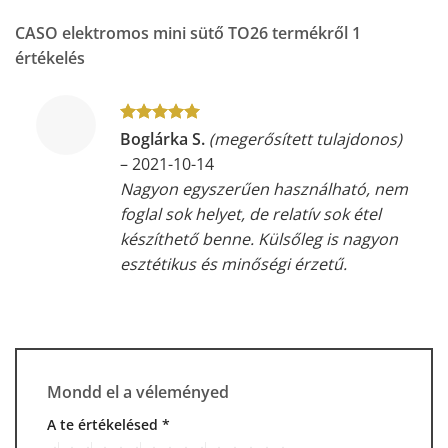
CASO elektromos mini sütő TO26
termékről 1
értékelés
Értékelés:
5
Boglárka S.
(megerősített tulajdonos)
/ 5
–
2021-10-14
Nagyon egyszerűen használható, nem
foglal sok helyet, de relatív sok étel
készíthető benne. Külsőleg is nagyon
esztétikus és minőségi érzetű.
Mondd el a véleményed
A te értékelésed
*