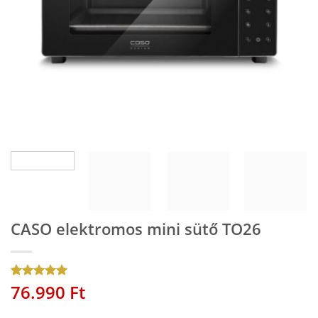
CASO elektromos mini sütő TO26
76.990
Ft
Értékelés
1
5
az 5-ből,
értékelés