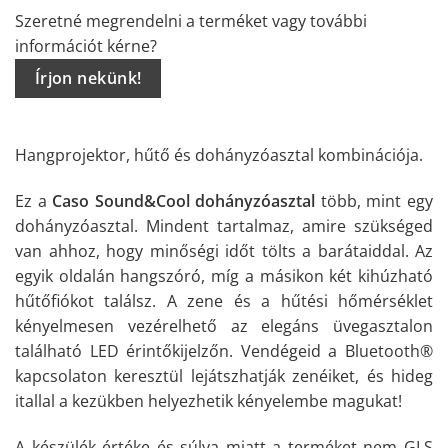
Szeretné megrendelni a terméket vagy további
információt kérne?
Írjon nekünk!
Hangprojektor, hűtő és dohányzóasztal kombinációja.
Ez a
Caso Sound&Cool dohányzóasztal
több, mint egy
dohányzóasztal.
Mindent tartalmaz, amire szükséged
van ahhoz, hogy minőségi időt tölts a barátaiddal.
Az
egyik oldalán hangszóró, míg a másikon két kihúzható
hűtőfiókot találsz.
A zene és a hűtési hőmérséklet
kényelmesen vezérelhető az elegáns üvegasztalon
található LED érintőkijelzőn.
V
endégeid a Bluetooth®
kapcsolaton keresztül lejátszhatják zenéiket, és hideg
itallal a kezükben helyezhetik kényelembe magukat
!
A készülék értéke és súlya miatt a terméket nem GLS