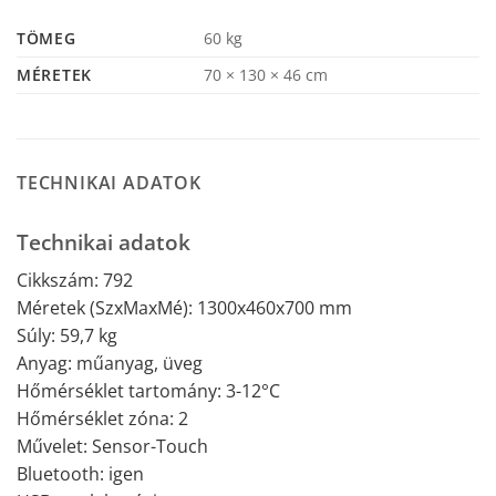
TÖMEG
60 kg
MÉRETEK
70 × 130 × 46 cm
TECHNIKAI ADATOK
Technikai adatok
Cikkszám: 792
Méretek (SzxMaxMé): 1300x460x700 mm
Súly: 59,7 kg
Anyag: műanyag, üveg
Hőmérséklet tartomány: 3-12°C
Hőmérséklet zóna: 2
Művelet: Sensor-Touch
Bluetooth: igen