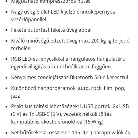
Megbízható kompresszoros hűtés
Nagy üvegfelület LED kijelző érintőképernyős
vezérlőpanellel
Fekete bútortest fekete üveglappal
Kiváló minőségű edzett üveg max. 200 kg-ig terjedő
terhelés
RGB LED-es fénycsíkkal a hangulatos hangulatért:
egyedi világítás a zenei beállítástól függően
Kényelmes zenelejátszás Bluetooth 5.0-n keresztül
Különböző hangprogramok: auto, rock, film, pop,
jazz
Praktikus töltési lehetőségek: UUSB portok: 2x USB
(5 V) és 1x USB-C (5 V), vezeték nélküli töltés
kompatibilis okostelefonokhoz (15 W-ig)
Két hűtőrekesz (összesen 135 liter) harapnivalók és