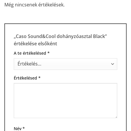
Még nincsenek értékelések.
„Caso Sound&Cool dohányzóasztal Black”
értékelése elsőként
A te értékelésed
*
Értékelésed
*
Név
*