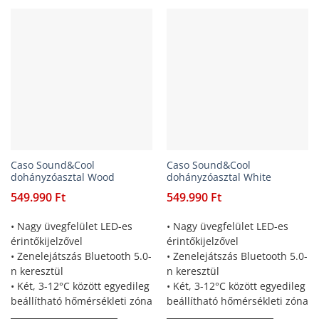
Caso Sound&Cool
Caso Sound&Cool
dohányzóasztal Wood
dohányzóasztal White
549.990
Ft
549.990
Ft
• Nagy üvegfelület LED-es
• Nagy üvegfelület LED-es
érintőkijelzővel
érintőkijelzővel
• Zenelejátszás Bluetooth 5.0-
• Zenelejátszás Bluetooth 5.0-
n keresztül
n keresztül
• Két, 3-12°C között egyedileg
• Két, 3-12°C között egyedileg
beállítható hőmérsékleti zóna
beállítható hőmérsékleti zóna