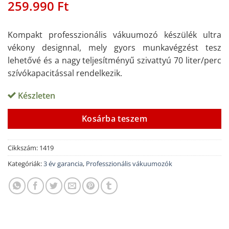
259.990
Ft
Értékelés
3
5
az 5-ből,
értékelés
alapján
Kompakt professzionális vákuumozó készülék ultra
vékony designnal, mely gyors munkavégzést tesz
lehetővé és a nagy teljesítményű szivattyú 70 liter/perc
szívókapacitással rendelkezik.
Készleten
Alternative:
Kosárba teszem
Cikkszám:
1419
Kategóriák:
3 év garancia
,
Professzionális vákuumozók