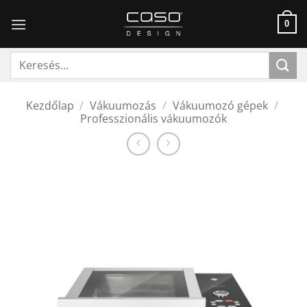
Skip
to
0
content
Keresés
a
következőre:
Kezdőlap
/
Vákuumozás
/
Vákuumozó gépek
/
Professzionális vákuumozók