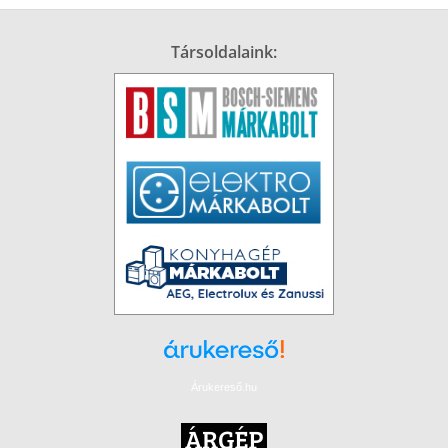
Társoldalaink:
Árukereső.hu