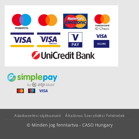
Adatkezelési tájékoztató
Általános Szerződési Feltételek
© Minden jog fenntartva - CASO Hungary