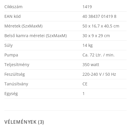
Cikkszám
1419
EAN kód
40 38437 01419 8
Méretek (SzxMaxM)
50 x 16,7 x 40,5 cm
Belső kamra méretei (SzxMaxM)
30 x 9 x 29 cm
Súly
14 kg
Pumpa
Ca. 72 Ltr. / min.
Teljesítmény
350 watt
Feszültség
220-240 V / 50 Hz
Tanúsítvány
CE
Egység
1
VÉLEMÉNYEK (3)