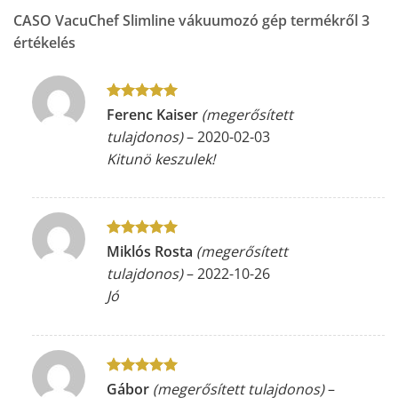
CASO VacuChef Slimline vákuumozó gép
termékről 3
értékelés
Értékelés:
5
Ferenc Kaiser
(megerősített
/ 5
tulajdonos)
–
2020-02-03
Kitunö keszulek!
Értékelés:
5
Miklós Rosta
(megerősített
/ 5
tulajdonos)
–
2022-10-26
Jó
Értékelés:
5
Gábor
(megerősített tulajdonos)
–