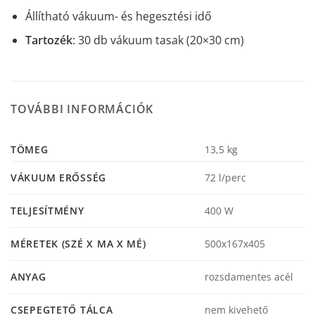
Állítható vákuum- és hegesztési idő
Tartozék
: 30 db vákuum tasak (20×30 cm)
TOVÁBBI INFORMÁCIÓK
TÖMEG
13,5 kg
VÁKUUM ERŐSSÉG
72 l/perc
TELJESÍTMÉNY
400 W
MÉRETEK (SZÉ X MA X MÉ)
500x167x405
ANYAG
rozsdamentes acél
CSEPEGTETŐ TÁLCA
nem kivehető