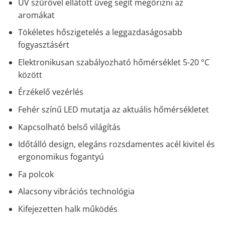
UV szűrővel ellátott üveg segít megőrizni az
aromákat
Tökéletes hőszigetelés a leggazdaságosabb
fogyasztásért
Elektronikusan szabályozható hőmérséklet 5-20 °C
között
Érzékelő vezérlés
Fehér színű LED mutatja az aktuális hőmérsékletet
Kapcsolható belső világítás
Időtálló design, elegáns rozsdamentes acél kivitel és
ergonomikus fogantyú
Fa polcok
Alacsony vibrációs technológia
Kifejezetten halk működés