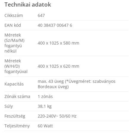
Technikai adatok
Cikkszám
647
EAN kód
40 38437 00647 6
Méretek
(Sz/Ma/M)
400 x 1025 x 580 mm
fogantyú
nélkül
Méretek
(W/H/D)
400 x 1025 x 620 mm
fogantyúval
max. 43 üveg (*Üvegméret: szabványos
Kapacitás
Bordeaux üveg)
Zónák száma
1 zónás
Súly
38,1 kg
Feszültség
220-240V~ 50/60 Hz
Teljesítmény
60 Watt