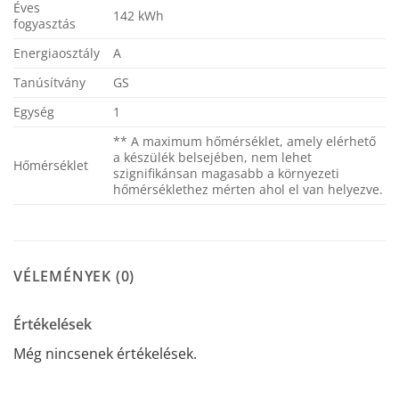
Éves
142 kWh
fogyasztás
Energiaosztály
A
Tanúsítvány
GS
Egység
1
** A maximum hőmérséklet, amely elérhető
a készülék belsejében, nem lehet
Hőmérséklet
szignifikánsan magasabb a környezeti
hőmérséklethez mérten ahol el van helyezve.
VÉLEMÉNYEK (0)
Értékelések
Még nincsenek értékelések.