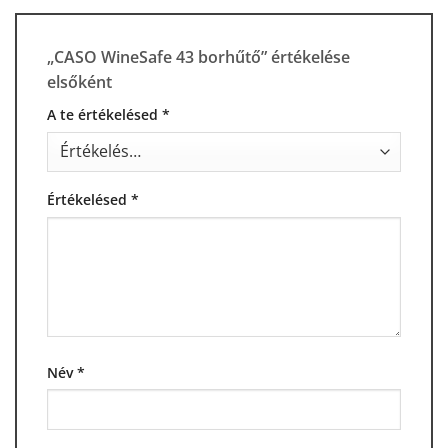
„CASO WineSafe 43 borhűtő” értékelése
elsőként
A te értékelésed
*
Értékelésed
*
Név
*