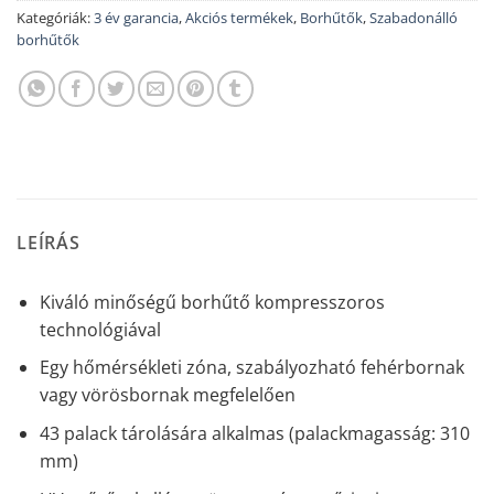
Kategóriák:
3 év garancia
,
Akciós termékek
,
Borhűtők
,
Szabadonálló
borhűtők
LEÍRÁS
Kiváló minőségű borhűtő kompresszoros
technológiával
Egy hőmérsékleti zóna, szabályozható fehérbornak
vagy vörösbornak megfelelően
43 palack tárolására alkalmas (palackmagasság: 310
mm)