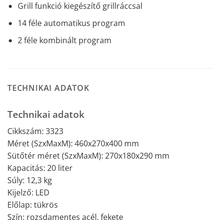
Grill funkció kiegészítő grillráccsal
14 féle automatikus program
2 féle kombinált program
TECHNIKAI ADATOK
Technikai adatok
Cikkszám: 3323
Méret (SzxMaxM): 460x270x400 mm
Sütőtér méret (SzxMaxM): 270x180x290 mm
Kapacitás: 20 liter
Súly: 12,3 kg
Kijelző: LED
Előlap: tükrös
Szín: rozsdamentes acél, fekete