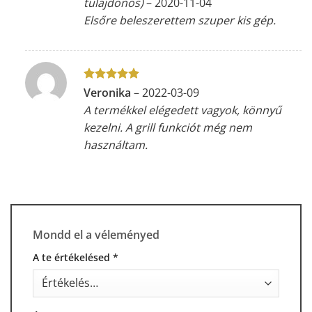
tulajdonos)
–
2020-11-04
Elsőre beleszerettem szuper kis gép.
Értékelés:
5
Veronika
–
2022-03-09
/ 5
A termékkel elégedett vagyok, könnyű
kezelni. A grill funkciót még nem
használtam.
Mondd el a véleményed
A te értékelésed
*