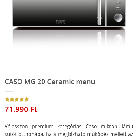
CASO MG 20 Ceramic menu
71.990
Ft
Értékelés
2
5
az 5-ből,
értékelés
alapján
Válasszon prémium kategóriás Caso mikrohullámú
sütőt otthonába, ha a megbízható működés mellett az