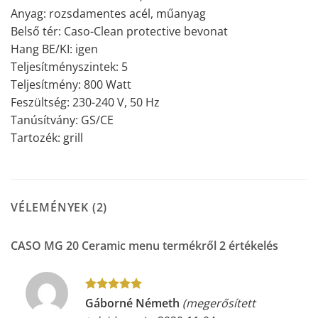
Anyag: rozsdamentes acél, műanyag
Belső tér: Caso-Clean protective bevonat
Hang BE/KI: igen
Teljesítményszintek: 5
Teljesítmény: 800 Watt
Feszültség: 230-240 V, 50 Hz
Tanúsítvány: GS/CE
Tartozék: grill
VÉLEMÉNYEK (2)
CASO MG 20 Ceramic menu
termékről 2 értékelés
Értékelés:
5
Gáborné Németh
(megerősített
/ 5