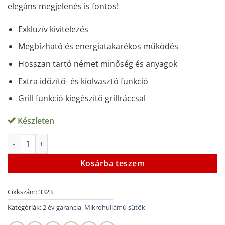
elegáns megjelenés is fontos!
Exkluzív kivitelezés
Megbízható és energiatakarékos működés
Hosszan tartó német minőség és anyagok
Extra időzítő- és kiolvasztó funkció
Grill funkció kiegészítő grillráccsal
Készleten
CASO MG 20 Ceramic menu mennyiség
Alternative:
Kosárba teszem
Cikkszám:
3323
Kategóriák:
2 év garancia
,
Mikrohullámú sütők