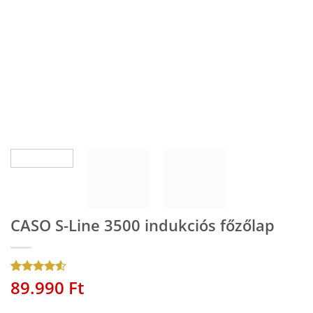
CASO S-Line 3500 indukciós főzőlap
89.990
Ft
Értékelés
2
4.5
az 5-
ből,