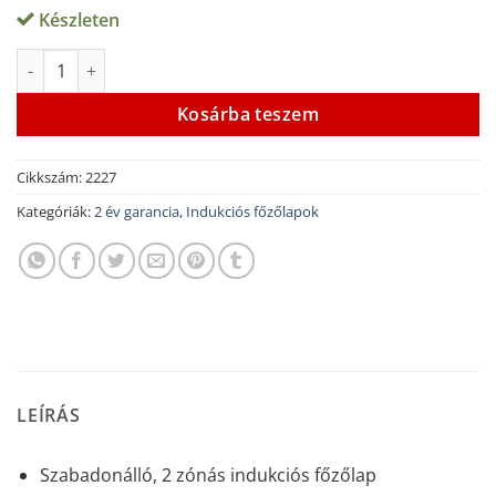
értékelés
Készleten
alapján
CASO S-Line 3500 indukciós főzőlap mennyiség
Alternative:
Kosárba teszem
Cikkszám:
2227
Kategóriák:
2 év garancia
,
Indukciós főzőlapok
LEÍRÁS
Szabadonálló, 2 zónás indukciós főzőlap