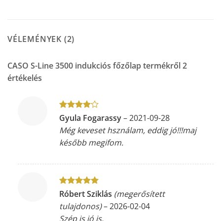
VÉLEMÉNYEK (2)
CASO S-Line 3500 indukciós főzőlap
termékről 2
értékelés
Értékelés:
Gyula Fogarassy
–
2021-09-28
4
/ 5
Még keveset hsználam, eddig jó!!!maj
később megifom.
Értékelés:
5
Róbert Sziklás
(megerősített
/ 5
tulajdonos)
–
2026-02-04
Szép is jó is.