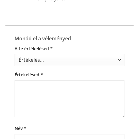
Mondd el a véleményed
A te értékelésed
*
Értékelésed
*
Név
*